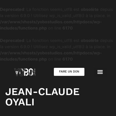
Deprecated
: La fonction seems_utf8 est
obsolète
depuis
la version 6.9.0 ! Utilisez wp_is_valid_utf8() à la place. in
/var/www/vhosts/yobostudios.com/httpdocs/wp-
includes/functions.php
on line
6170
Deprecated
: La fonction seems_utf8 est
obsolète
depuis
la version 6.9.0 ! Utilisez wp_is_valid_utf8() à la place. in
/var/www/vhosts/yobostudios.com/httpdocs/wp-
includes/functions.php
on line
6170
FAIRE UN DON
JEAN-CLAUDE
OYALI